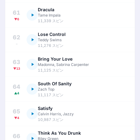
Dracula
61
Tame Impala
▼6
11,339 スピン
Lose Control
62
Teddy Swims
–
11,276 スピン
Bring Your Love
63
Madonna, Sabrina Carpenter
▼13
11,125 スピン
South Of Sanity
64
Zach Top
▲4
11,117 スピン
Satisfy
65
Calvin Harris, Jazzy
▼4
10,987 スピン
Think As You Drunk
66
Riley Green