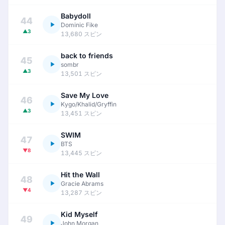
Babydoll
44
Dominic Fike
▲3
13,680 スピン
back to friends
45
sombr
▲3
13,501 スピン
Save My Love
46
Kygo/Khalid/Gryffin
▲3
13,451 スピン
SWIM
47
BTS
▼8
13,445 スピン
Hit the Wall
48
Gracie Abrams
▼4
13,287 スピン
Kid Myself
49
John Morgan