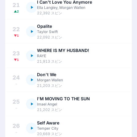
I Can't Love You Anymore
21
Ella Langley, Morgan Wallen
▲2
22,392 スピン
Opalite
22
Taylor Swift
▼1
22,092 スピン
WHERE IS MY HUSBAND!
23
RAYE
▼1
21,913 スピン
Don't We
24
Morgan Wallen
–
21,203 スピン
I'M MOVING TO THE SUN
25
Imael Angel
–
21,202 スピン
Self Aware
26
Temper City
–
20,669 スピン