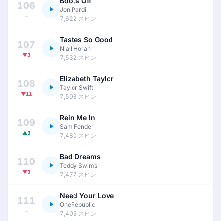
Boots Off
106
Jon Pardi
–
7,622 スピン
Tastes So Good
107
Niall Horan
▼3
7,532 スピン
Elizabeth Taylor
108
Taylor Swift
▼11
7,503 スピン
Rein Me In
109
Sam Fender
▲3
7,480 スピン
Bad Dreams
110
Teddy Swims
▼3
7,477 スピン
Need Your Love
111
OneRepublic
–
7,405 スピン