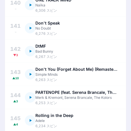
140
Naïka
–
6,306 スピン
Don't Speak
141
No Doubt
–
6,276 スピン
DtMF
142
Bad Bunny
▼3
6,267 スピン
Don't You (Forget About Me) (Remastered)
143
Simple Minds
▲10
6,263 スピン
PARTENOPE (feat. Serena Brancale, The Kolors)
144
Merk & Kremont, Serena Brancale, The Kolors
▲3
6,253 スピン
Rolling in the Deep
145
Adele
▲4
6,234 スピン