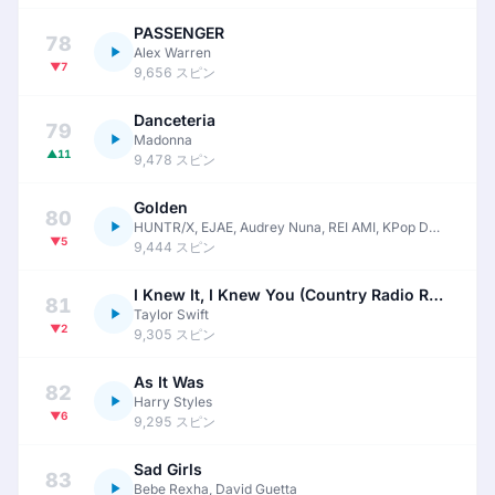
PASSENGER
78
Alex Warren
▼7
9,656 スピン
Danceteria
79
Madonna
▲11
9,478 スピン
Golden
80
HUNTR/X, EJAE, Audrey Nuna, REI AMI, KPop Demon Hunters Cast
▼5
9,444 スピン
I Knew It, I Knew You (Country Radio Remix)
81
Taylor Swift
▼2
9,305 スピン
As It Was
82
Harry Styles
▼6
9,295 スピン
Sad Girls
83
Bebe Rexha, David Guetta