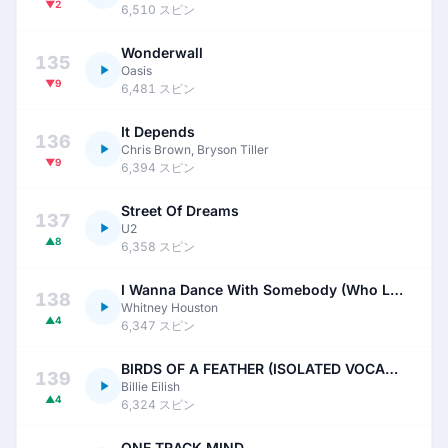
▼2
6,510 スピン
Wonderwall
135
Oasis
▼9
6,481 スピン
It Depends
136
Chris Brown, Bryson Tiller
▼9
6,394 スピン
Street Of Dreams
137
U2
▲8
6,358 スピン
I Wanna Dance With Somebody (Who Loves Me)
138
Whitney Houston
▲4
6,347 スピン
BIRDS OF A FEATHER (ISOLATED VOCALS)
139
Billie Eilish
▲4
6,324 スピン
ONE TRACK MIND