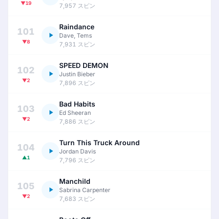
▼19
7,957 スピン
Raindance
101
Dave, Tems
▼8
7,931 スピン
SPEED DEMON
102
Justin Bieber
▼2
7,896 スピン
Bad Habits
103
Ed Sheeran
▼2
7,886 スピン
Turn This Truck Around
104
Jordan Davis
▲1
7,796 スピン
Manchild
105
Sabrina Carpenter
▼2
7,683 スピン