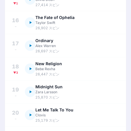
▼1
27,414 スピン
The Fate of Ophelia
16
Taylor Swift
–
26,902 スピン
Ordinary
17
Alex Warren
–
26,697 スピン
New Religion
18
Bebe Rexha
▼3
26,447 スピン
Midnight Sun
19
Zara Larsson
–
25,870 スピン
Let Me Talk To You
20
Clovis
–
25,179 スピン