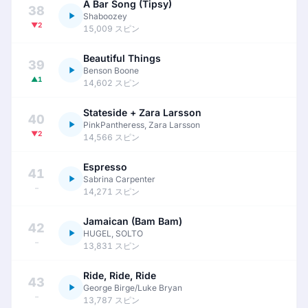
A Bar Song (Tipsy)
38
Shaboozey
▼2
15,009 スピン
Beautiful Things
39
Benson Boone
▲1
14,602 スピン
Stateside + Zara Larsson
40
PinkPantheress, Zara Larsson
▼2
14,566 スピン
Espresso
41
Sabrina Carpenter
–
14,271 スピン
Jamaican (Bam Bam)
42
HUGEL, SOLTO
–
13,831 スピン
Ride, Ride, Ride
43
George Birge/Luke Bryan
–
13,787 スピン