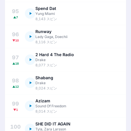
Spend Dat
95
Yung Miami
▲7
8,143 スピン
Runway
96
Lady Gaga, Doechii
▼10
8,116 スピン
2 Hard 4 The Radio
97
Drake
▲18
8,077 スピン
Shabang
98
Drake
▲12
8,024 スピン
Azizam
99
Sound Of Freedom
▼1
8,014 スピン
SHE DID IT AGAIN
100
Tyla, Zara Larsson