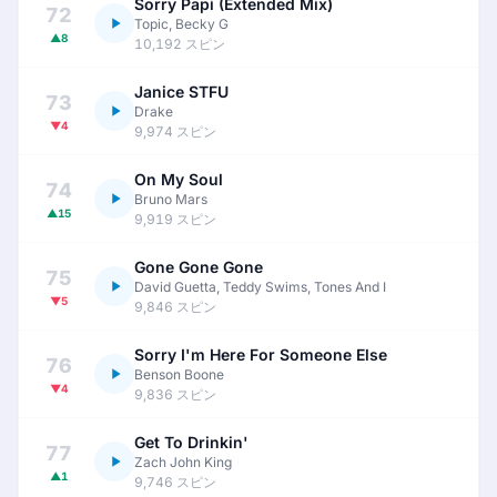
Sorry Papi (Extended Mix)
72
Topic, Becky G
▲8
10,192 スピン
Janice STFU
73
Drake
▼4
9,974 スピン
On My Soul
74
Bruno Mars
▲15
9,919 スピン
Gone Gone Gone
75
David Guetta, Teddy Swims, Tones And I
▼5
9,846 スピン
Sorry I'm Here For Someone Else
76
Benson Boone
▼4
9,836 スピン
Get To Drinkin'
77
Zach John King
▲1
9,746 スピン