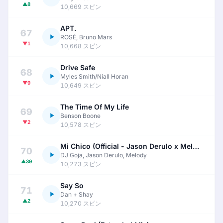
▲8
10,669 スピン
APT.
67
ROSÉ, Bruno Mars
▼1
10,668 スピン
Drive Safe
68
Myles Smith/Niall Horan
▼9
10,649 スピン
The Time Of My Life
69
Benson Boone
▼2
10,578 スピン
Mi Chico (Official - Jason Derulo x Melody)
70
DJ Goja, Jason Derulo, Melody
▲39
10,273 スピン
Say So
71
Dan + Shay
▲2
10,270 スピン