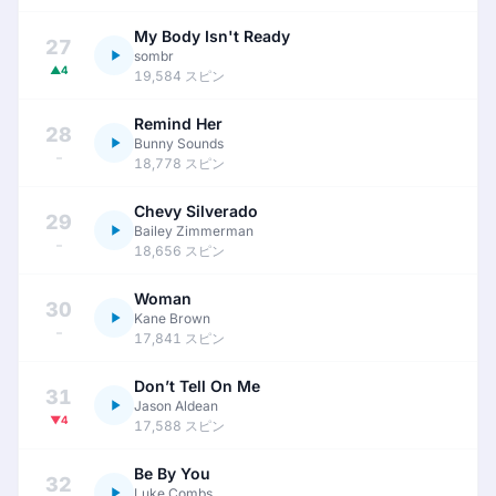
My Body Isn't Ready
27
sombr
▲4
19,584 スピン
Remind Her
28
Bunny Sounds
–
18,778 スピン
Chevy Silverado
29
Bailey Zimmerman
–
18,656 スピン
Woman
30
Kane Brown
–
17,841 スピン
Don’t Tell On Me
31
Jason Aldean
▼4
17,588 スピン
Be By You
32
Luke Combs