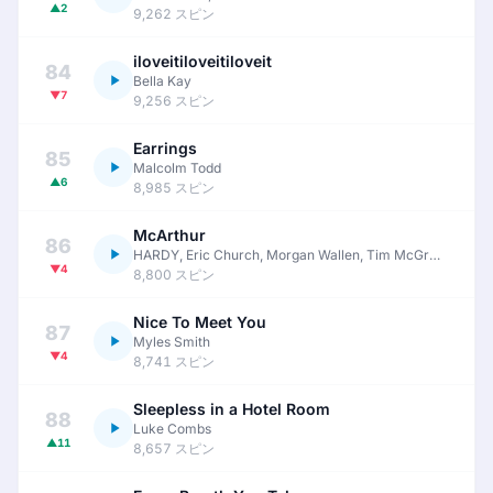
▲2
9,262 スピン
iloveitiloveitiloveit
84
Bella Kay
▼7
9,256 スピン
Earrings
85
Malcolm Todd
▲6
8,985 スピン
McArthur
86
HARDY, Eric Church, Morgan Wallen, Tim McGraw
▼4
8,800 スピン
Nice To Meet You
87
Myles Smith
▼4
8,741 スピン
Sleepless in a Hotel Room
88
Luke Combs
▲11
8,657 スピン