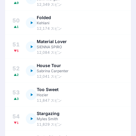
▲9
12,349 スピン
Folded
50
Kehlani
▲1
12,174 スピン
Material Lover
51
SIENNA SPIRO
▼5
12,084 スピン
House Tour
52
Sabrina Carpenter
▲2
12,041 スピン
Too Sweet
53
Hozier
▲3
11,847 スピン
Stargazing
54
Myles Smith
▼1
11,829 スピン