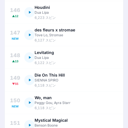
Houdini
146
Dua Lipa
▲12
6,223 スピン
des fleurs x stromae
147
Tove Lo, Stromae
NEW
6,127 スピン
Levitating
148
Dua Lipa
▲13
6,122 スピン
Die On This Hill
149
SIENNA SPIRO
▼55
6,118 スピン
Wo, man
150
Peggy Gou, Ayra Starr
NEW
6,118 スピン
Mystical Magical
151
Benson Boone