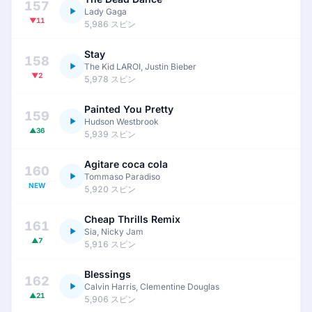
157
Lady Gaga
▼11
5,986 スピン
Stay
158
The Kid LAROI, Justin Bieber
▼2
5,978 スピン
Painted You Pretty
159
Hudson Westbrook
▲36
5,939 スピン
Agitare coca cola
160
Tommaso Paradiso
NEW
5,920 スピン
Cheap Thrills Remix
161
Sia, Nicky Jam
▲7
5,916 スピン
Blessings
162
Calvin Harris, Clementine Douglas
▲21
5,906 スピン