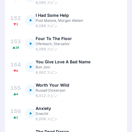
–
6,095 スピン
I Had Some Help
152
Post Malone, Morgan Wallen
▼2
6,088 スピン
Four To The Floor
153
Ofenbach, Starsailor
▲19
6,069 スピン
You Give Love A Bad Name
154
Bon Jovi
▼6
6,062 スピン
Worth Your Wild
155
Russell Dickerson
▲4
6,012 スピン
Anxiety
156
Doechii
▲1
6,006 スピン
The Dead Dance