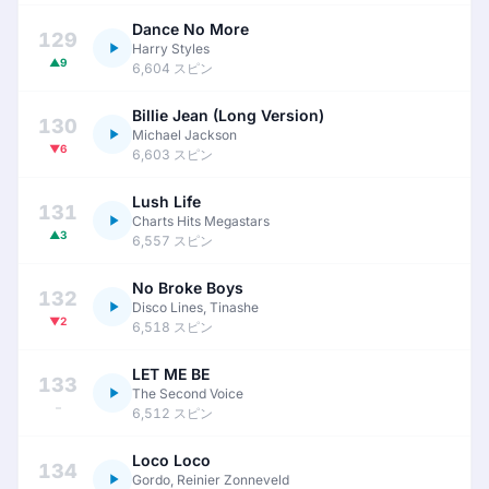
Dance No More
129
Harry Styles
▲9
6,604 スピン
Billie Jean (Long Version)
130
Michael Jackson
▼6
6,603 スピン
Lush Life
131
Charts Hits Megastars
▲3
6,557 スピン
No Broke Boys
132
Disco Lines, Tinashe
▼2
6,518 スピン
LET ME BE
133
The Second Voice
–
6,512 スピン
Loco Loco
134
Gordo, Reinier Zonneveld