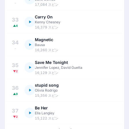
–
17,084 スピン
Carry On
33
Kenny Chesney
▲4
16,379 スピン
Magnetic
34
Bausa
–
16,260 スピン
Save Me Tonight
35
Jennifer Lopez, David Guetta
▼2
16,129 スピン
stupid song
36
Olivia Rodrigo
▲9
15,356 スピン
Be Her
37
Ella Langley
▼2
15,122 スピン