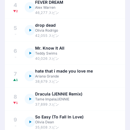
FEVER DREAM
4
Alex Warren
▼2
46,277 スピン
drop dead
5
Olivia Rodrigo
–
42,055 スピン
Mr. Know It All
6
Teddy Swims
–
40,026 スピン
hate that i made you love me
7
Ariana Grande
▲1
38,679 スピン
Dracula (JENNIE Remix)
8
Tame Impala/JENNIE
▼1
37,899 スピン
So Easy (To Fall In Love)
9
Olivia Dean
–
35,608 スピン