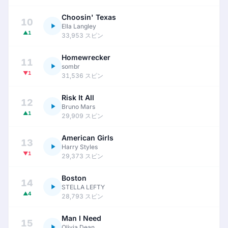
Choosin' Texas
10
Ella Langley
▲1
33,953 スピン
Homewrecker
11
sombr
▼1
31,536 スピン
Risk It All
12
Bruno Mars
▲1
29,909 スピン
American Girls
13
Harry Styles
▼1
29,373 スピン
Boston
14
STELLA LEFTY
▲4
28,793 スピン
Man I Need
15
Olivia Dean