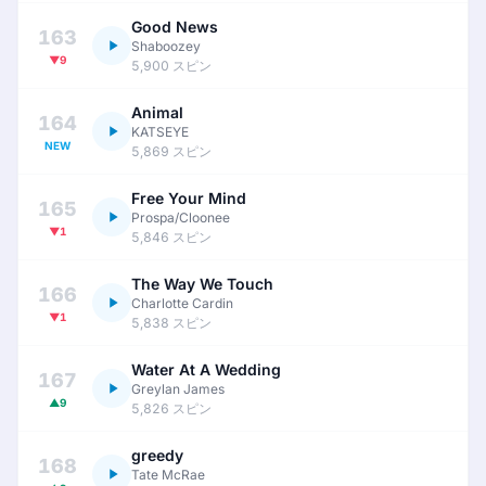
Good News
163
Shaboozey
▼9
5,900 スピン
Animal
164
KATSEYE
NEW
5,869 スピン
Free Your Mind
165
Prospa/Cloonee
▼1
5,846 スピン
The Way We Touch
166
Charlotte Cardin
▼1
5,838 スピン
Water At A Wedding
167
Greylan James
▲9
5,826 スピン
greedy
168
Tate McRae