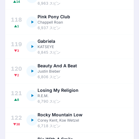
▲14
6,963 スピン
Pink Pony Club
118
Chappell Roan
▲1
6,937 スピン
Gabriela
119
KATSEYE
▼3
6,845 スピン
Beauty And A Beat
120
Justin Bieber
▼2
6,806 スピン
Losing My Religion
121
R.E.M.
▲8
6,790 スピン
Rocky Mountain Low
122
Corey Kent, Koe Wetzel
▼38
6,718 スピン