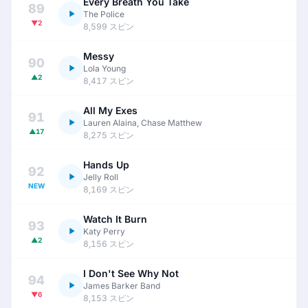
Every Breath You Take
89
The Police
▼2
8,599 スピン
Messy
90
Lola Young
▲2
8,417 スピン
All My Exes
91
Lauren Alaina, Chase Matthew
▲17
8,275 スピン
Hands Up
92
Jelly Roll
NEW
8,169 スピン
Watch It Burn
93
Katy Perry
▲2
8,156 スピン
I Don't See Why Not
94
James Barker Band
▼6
8,153 スピン