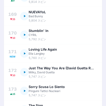
▲9
5,814 スピン
NUEVAYoL
169
Bad Bunny
▼25
5,804 スピン
Stumblin' In
170
CYRIL
▼10
5,792 スピン
Loving Life Again
171
Ella Langley
NEW
5,760 スピン
Just The Way You Are (David Guetta Remix)
172
Milky, David Guetta
▼10
5,747 スピン
Sorry Scusa Lo Siento
173
Pinguini Tattici Nucleari
▲15
5,747 スピン
The Sign