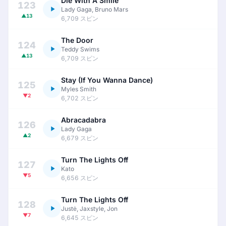
Die With A Smile
123
Lady Gaga, Bruno Mars
▲13
6,709 スピン
The Door
124
Teddy Swims
▲13
6,709 スピン
Stay (If You Wanna Dance)
125
Myles Smith
▼2
6,702 スピン
Abracadabra
126
Lady Gaga
▲2
6,679 スピン
Turn The Lights Off
127
Kato
▼5
6,656 スピン
Turn The Lights Off
128
Justė, Jaxstyle, Jon
▼7
6,645 スピン