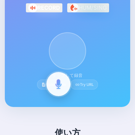
RECORD
HUM/SING
タップして録音
Upload File
Try URL
使い方