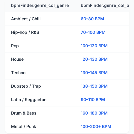
bpmFinder.genre_col_genre
bpmFinder.genre_col_bp
Ambient / Chill
60–80 BPM
Hip-hop / R&B
70–100 BPM
Pop
100–130 BPM
House
120–130 BPM
Techno
130–145 BPM
Dubstep / Trap
138–150 BPM
Latin / Reggaeton
90–110 BPM
Drum & Bass
160–180 BPM
Metal / Punk
100–200+ BPM