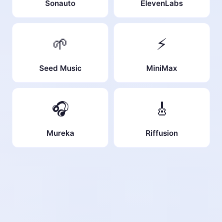
Sonauto
ElevenLabs
🌱
⚡
Seed Music
MiniMax
🎧
🎸
Mureka
Riffusion