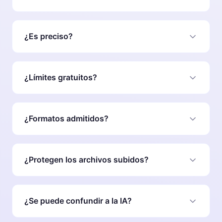
Reconoce principalmente generadores importantes
como Suno, Udio, Sonauto, ElevenLabs, Riffusion
¿Es preciso?
entre otros.
Es de extrema precisión dada su capacidad para
separar canales de estudio.
¿Límites gratuitos?
Tienes 5 escaneos completos graits diarios.
¿Formatos admitidos?
Principalmente MP3, WAV, OGG, y M4A hasta 20
MB.
¿Protegen los archivos subidos?
Ni se comparten con terceros, ni se guardan a largo
plazo en nuestros servidores.
¿Se puede confundir a la IA?