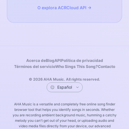
O explora ACRCloud API →
Acerca de
Blog
API
Política de privacidad
Términos del servicio
Who Sings This Song?
Contacto
© 2026 AHA Music. All rights reserved.
AHA Music is a versatile and completely free online song finder
browser tool that helps you identify songs in seconds. Whether
English
한국어
Français
Deutsc
you are recording ambient background music, humming a catchy
melody you can't get out of your head, or uploading audio and
video media files directly from your device, our advanced