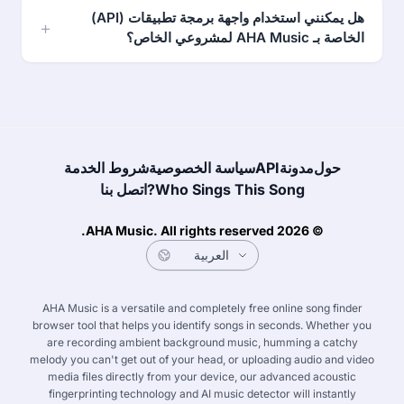
هل يمكنني استخدام واجهة برمجة تطبيقات (API)
الخاصة بـ AHA Music لمشروعي الخاص؟
حول
مدونة
API
سياسة الخصوصية
شروط الخدمة
Who Sings This Song?
اتصل بنا
© 2026 AHA Music. All rights reserved.
AHA Music is a versatile and completely free online song finder
browser tool that helps you identify songs in seconds. Whether you
한국어
Français
Deutsch
Español
are recording ambient background music, humming a catchy
melody you can't get out of your head, or uploading audio and video
media files directly from your device, our advanced acoustic
fingerprinting technology and AI music detector will instantly